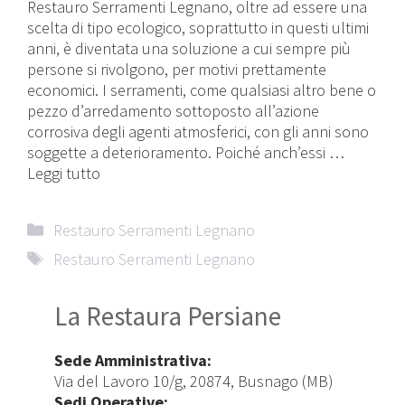
Restauro Serramenti Legnano, oltre ad essere una
scelta di tipo ecologico, soprattutto in questi ultimi
anni, è diventata una soluzione a cui sempre più
persone si rivolgono, per motivi prettamente
economici. I serramenti, come qualsiasi altro bene o
pezzo d’arredamento sottoposto all’azione
corrosiva degli agenti atmosferici, con gli anni sono
soggette a deterioramento. Poiché anch’essi …
Leggi tutto
Categorie
Restauro Serramenti Legnano
Tag
Restauro Serramenti Legnano
La Restaura Persiane
Sede Amministrativa:
Via del Lavoro 10/g, 20874, Busnago (MB)
Sedi Operative: