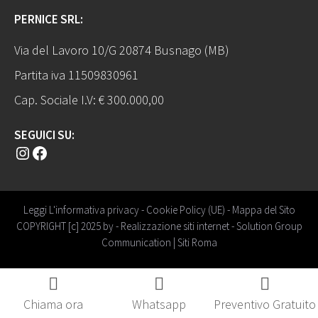
PERNICE SRL:
Via del Lavoro 10/G 20874 Busnago (MB)
Partita iva 11509830961
Cap. Sociale I.V: € 300.000,00
SEGUICI SU:
Instagram
Facebook
Leggi L'informativa privacy
-
Cookie Policy (UE)
-
Mappa del Sito
COPYRIGHT [c] 2025 by -
Realizzazione siti internet
-
Solution Group
Communication
|
Siti Roma
Chiama ora
Whatsapp
Preventivo Gratuito