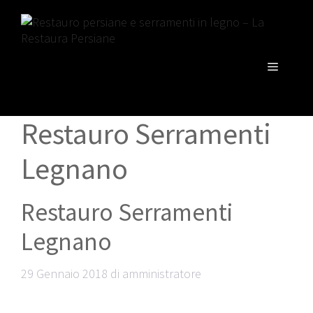
Vai
al
contenuto
Menu
Restauro Serramenti
Legnano
Restauro Serramenti
Legnano
29 Gennaio 2018
di
amministratore