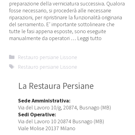
preparazione della verniciatura successiva. Qualora
fosse necessario, si procederà alle necessarie
riparazioni, per ripristinare la funzionalità originaria
del serramento. E’ importante sottolineare che
tutte le fasi appena esposte, sono eseguite
manualmente da operatori …
Leggi tutto
Categorie
Restauro persiane Lissone
Tag
Restauro persiane Lissone
La Restaura Persiane
Sede Amministrativa:
Via del Lavoro 10/g, 20874, Busnago (MB)
Sedi Operative:
Via del Lavoro 10 20874 Busnago (MB)
Viale Molise 20137 Milano