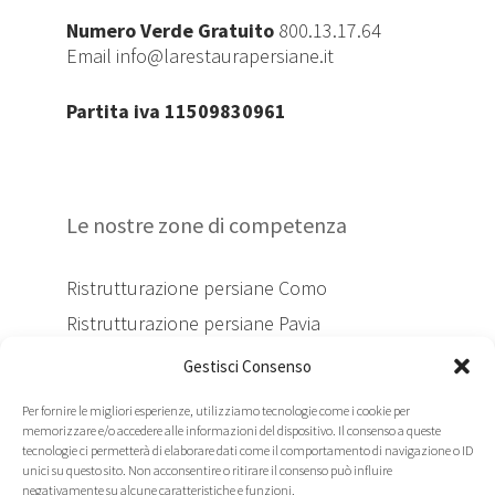
Numero Verde Gratuito
800.13.17.64
Email
info@larestaurapersiane.it
Partita iva 11509830961
Le nostre zone di competenza
Ristrutturazione persiane Como
Ristrutturazione persiane Pavia
Ristrutturazione persiane Lecco
Gestisci Consenso
Ristrutturazione persiane Monza
Per fornire le migliori esperienze, utilizziamo tecnologie come i cookie per
Ristrutturazione persiane Sesto San
memorizzare e/o accedere alle informazioni del dispositivo. Il consenso a queste
tecnologie ci permetterà di elaborare dati come il comportamento di navigazione o ID
Giovanni
unici su questo sito. Non acconsentire o ritirare il consenso può influire
Ristrutturazione persiane Milano
negativamente su alcune caratteristiche e funzioni.