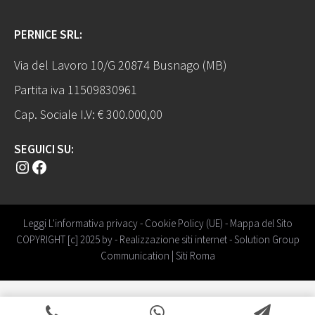
PERNICE SRL:
Via del Lavoro 10/G 20874 Busnago (MB)
Partita iva 11509830961
Cap. Sociale I.V: € 300.000,00
SEGUICI SU:
Instagram
Facebook
Leggi L'informativa privacy
-
Cookie Policy (UE)
-
Mappa del Sito
COPYRIGHT [c] 2025 by -
Realizzazione siti internet
-
Solution Group
Communication
|
Siti Roma