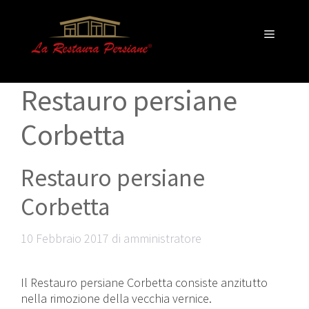
Vai
al
Menu
contenuto
Restauro persiane
Corbetta
Restauro persiane
Corbetta
10 Febbraio 2017
di
amministratore
Il Restauro persiane Corbetta consiste anzitutto
nella rimozione della vecchia vernice.