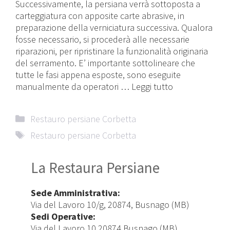
Successivamente, la persiana verrà sottoposta a
carteggiatura con apposite carte abrasive, in
preparazione della verniciatura successiva. Qualora
fosse necessario, si procederà alle necessarie
riparazioni, per ripristinare la funzionalità originaria
del serramento. E’ importante sottolineare che
tutte le fasi appena esposte, sono eseguite
manualmente da operatori …
Leggi tutto
Categorie
Restauro persiane Corbetta
Tag
Restauro persiane Corbetta
La Restaura Persiane
Sede Amministrativa:
Via del Lavoro 10/g, 20874, Busnago (MB)
Sedi Operative:
Via del Lavoro 10 20874 Busnago (MB)