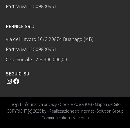
Partita iva 11509830961
PERNICE SRL:
Via del Lavoro 10/G 20874 Busnago (MB)
Partita iva 11509830961
Cap. Sociale I.V: € 300.000,00
SEGUICI SU:
Instagram
Facebook
Leggi L'informativa privacy
-
Cookie Policy (UE)
-
Mappa del Sito
COPYRIGHT [c] 2025 by -
Realizzazione siti internet
-
Solution Group
Communication
|
Siti Roma