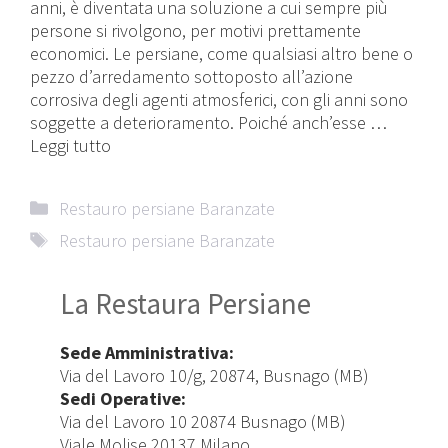
anni, è diventata una soluzione a cui sempre più
persone si rivolgono, per motivi prettamente
economici. Le persiane, come qualsiasi altro bene o
pezzo d’arredamento sottoposto all’azione
corrosiva degli agenti atmosferici, con gli anni sono
soggette a deterioramento. Poiché anch’esse …
Leggi tutto
Categorie
Restauro persiane Baranzate
Tag
Restauro persiane Baranzate
La Restaura Persiane
Sede Amministrativa:
Via del Lavoro 10/g, 20874, Busnago (MB)
Sedi Operative:
Via del Lavoro 10 20874 Busnago (MB)
Viale Molise 20137 Milano