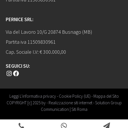
PERNICE SRL:
Via del Lavoro 10/G 20874 Busnago (MB)
Partita iva 11509830961
Cap. Sociale I.V: € 300.000,00
SEGUICI SU:
Instagram
Facebook
Leggi L'informativa privacy
-
Cookie Policy (UE)
-
Mappa del Sito
COPYRIGHT [c] 2025 by -
Realizzazione siti internet
-
Solution Group
Communication
|
Siti Roma