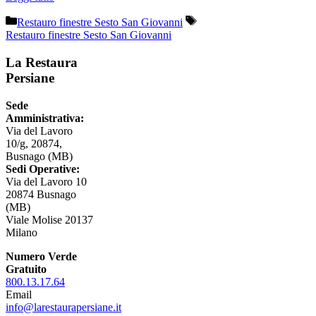
Categorie
Tag
Restauro finestre Sesto San Giovanni
Restauro finestre Sesto San Giovanni
La Restaura
Persiane
Sede
Amministrativa:
Via del Lavoro
10/g, 20874,
Busnago (MB)
Sedi Operative:
Via del Lavoro 10
20874 Busnago
(MB)
Viale Molise 20137
Milano
Numero Verde
Gratuito
800.13.17.64
Email
info@larestaurapersiane.it