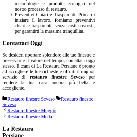
metodologie e prodotti ecologici nel
nostro processo di restauro.
Preventivi Chiari e Trasparenti: Prima di
iniziare il lavoro, forniamo preventivi
chiari e trasparenti, senza costi nascosti,
per garantirti la massima tranquillità.
Contattaci Oggi
Se desideri riportare splendore alle tue finestre e
preservarne il valore nel tempo, contattaci oggi
stesso. Il team di La Restaura Persiane è pronto
ad accogliere le tue richieste e offrirti il miglior
servizio di
restauro finestre Seveso
per
rendere la tua casa ancora più bella e
accogliente.
Categorie
Tag
Restauro finestre Seveso
Restauro finestre
Seveso
Restauro finestre Muggiò
Restauro finestre Meda
La Restaura
Persiane