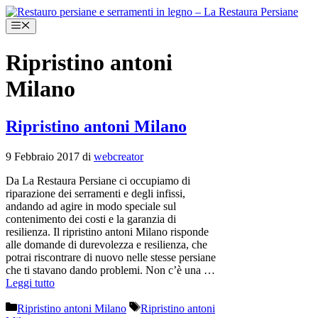
Vai
al
Menu
contenuto
Ripristino antoni
Milano
Ripristino antoni Milano
9 Febbraio 2017
di
webcreator
Da La Restaura Persiane ci occupiamo di
riparazione dei serramenti e degli infissi,
andando ad agire in modo speciale sul
contenimento dei costi e la garanzia di
resilienza. Il ripristino antoni Milano risponde
alle domande di durevolezza e resilienza, che
potrai riscontrare di nuovo nelle stesse persiane
che ti stavano dando problemi. Non c’è una …
Leggi tutto
Categorie
Tag
Ripristino antoni Milano
Ripristino antoni