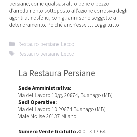
persiane, come qualsiasi altro bene o pezzo
d’arredamento sottoposto all’azione corrosiva degli
agenti atmosferici, con gli anni sono soggette a
deterioramento. Poiché anch’esse …
Leggi tutto
Categorie
Restauro persiane Lecco
Tag
Restauro persiane Lecco
La Restaura Persiane
Sede Amministrativa:
Via del Lavoro 10/g, 20874, Busnago (MB)
Sedi Operative:
Via del Lavoro 10 20874 Busnago (MB)
Viale Molise 20137 Milano
Numero Verde Gratuito
800.13.17.64