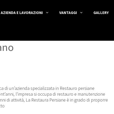
AZIENDA E LAVORAZIONI
VANTAGGI
GALLERY
iano
rca di un’azienda specializzata in Restauro persiane
ent’anni, l’impresa si occupa di restauro e manutenzione
nni di attività, La Restaura Persiane è in grado di proporre
tto