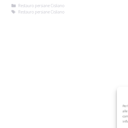
Categorie
Restauro persiane Cisliano
Tag
Restauro persiane Cisliano
Per
alle
com
infl