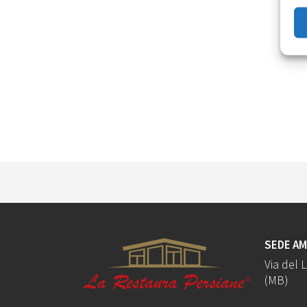
SEDE AM
Via del 
(MB)