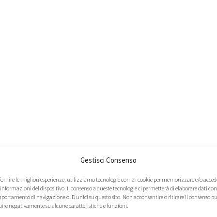
Gestisci Consenso
 fornire le migliori esperienze, utilizziamo tecnologie come i cookie per memorizzare e/o acced
 informazioni del dispositivo. Il consenso a queste tecnologie ci permetterà di elaborare dati com
portamento di navigazione o ID unici su questo sito. Non acconsentire o ritirare il consenso p
uire negativamente su alcune caratteristiche e funzioni.