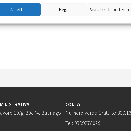
Accetta
Nega
Visualizza le preferen
MINISTRATIVA:
CONTATTI:
Lavoro 10/g, 20874, Busnago
Numero Verde Gratuito
800.13
Tel:
0399278029