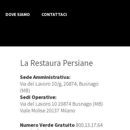
DOVE SIAMO
CONTATTACI
La Restaura Persiane
Sede Amministrativa:
Via del Lavoro 10/g, 20874, Busnago
(MB)
Sedi Operative:
Via del Lavoro 10 20874 Busnago (MB)
Viale Molise 20137 Milano
Numero Verde Gratuito
800.13.17.64