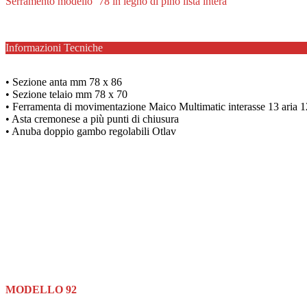
Serramento modello ’78 in legno di pino lista intera
Informazioni Tecniche
• Sezione anta mm 78 x 86
• Sezione telaio mm 78 x 70
• Ferramenta di movimentazione Maico Multimatic interasse 13 aria 1
• Asta cremonese a più punti di chiusura
• Anuba doppio gambo regolabili Otlav
MODELLO 92