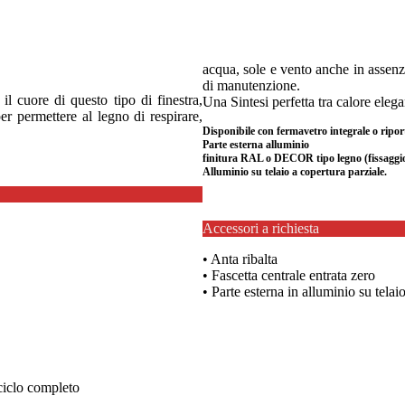
acqua, sole e vento anche in assenza
di manutenzione.
l cuore di questo tipo di finestra,
Una Sintesi perfetta tra calore eleg
er permettere al legno di respirare,
Disponibile con fermavetro integrale o ripor
Parte esterna alluminio
finitura RAL o DECOR tipo legno (fissaggio 
Alluminio su telaio a copertura parziale.
Accessori a richiesta
• Anta ribalta
• Fascetta centrale entrata zero
• Parte esterna in alluminio su telai
 ciclo completo