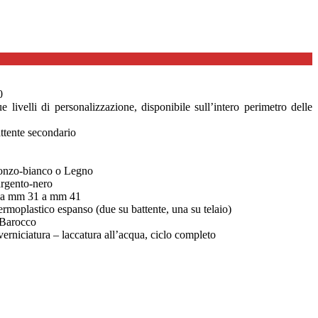
0
 livelli di personalizzazione, disponibile sull’intero perimetro delle
attente secondario
bronzo-bianco o Legno
argento-nero
 da mm 31 a mm 41
ermoplastico espanso (due su battente, una su telaio)
 Barocco
erniciatura – laccatura all’acqua, ciclo completo