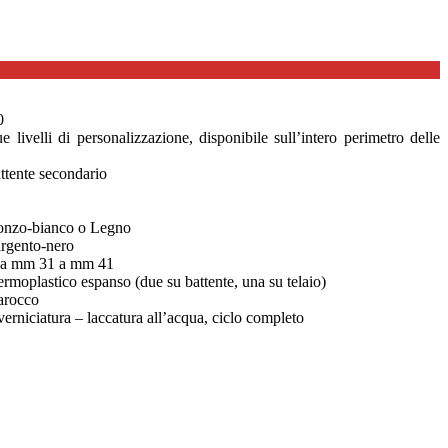
0
 livelli di personalizzazione, disponibile sull’intero perimetro delle
attente secondario
bronzo-bianco o Legno
argento-nero
 da mm 31 a mm 41
ermoplastico espanso (due su battente, una su telaio)
Barocco
erniciatura – laccatura all’acqua, ciclo completo