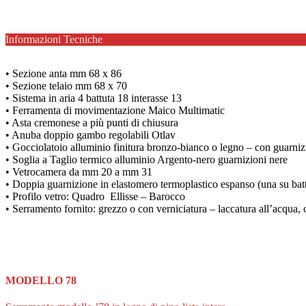
Informazioni Tecniche
• Sezione anta mm 68 x 86
• Sezione telaio mm 68 x 70
• Sistema in aria 4 battuta 18 interasse 13
• Ferramenta di movimentazione Maico Multimatic
• Asta cremonese a più punti di chiusura
• Anuba doppio gambo regolabili Otlav
• Gocciolatoio alluminio finitura bronzo-bianco o legno – con guarnizi
• Soglia a Taglio termico alluminio Argento-nero guarnizioni nere
• Vetrocamera da mm 20 a mm 31
• Doppia guarnizione in elastomero termoplastico espanso (una su batt
• Profilo vetro: Quadro Ellisse – Barocco
• Serramento fornito: grezzo o con verniciatura – laccatura all’acqua,
MODELLO 78