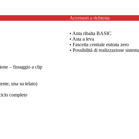
Accessori a richiesta
• Anta ribalta BASIC
• Asta a leva
• Fascetta centrale entrata zero
• Possibilità di realizzazione siste
one – fissaggio a clip
ente, una su telaio)
 ciclo completo