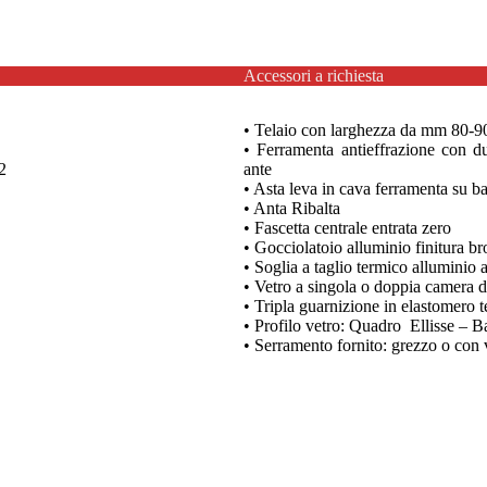
Accessori a richiesta
• Telaio con larghezza da mm 80-9
• Ferramenta antieffrazione con due
2
ante
• Asta leva in cava ferramenta su b
• Anta Ribalta
• Fascetta centrale entrata zero
• Gocciolatoio alluminio finitura 
• Soglia a taglio termico alluminio 
• Vetro a singola o doppia camera
• Tripla guarnizione in elastomero t
• Profilo vetro: Quadro Ellisse – 
• Serramento fornito: grezzo o con v