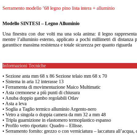
Serramento modello ’68 legno pino lista intera + alluminio
Modello SINTESI – Legno Alluminio
Una finestra con due volti ma una sola anima: il legno rappresenta i
mentre l’alluminio esterno, applicato a pochi millimetri di distanza p
garantisce massima resistenza e totale sicurezza per quanto riguarda
Informazioni Tecniche
• Sezione anta mm 68 x 86 Sezione telaio mm 68 x 70
• Sistema in aria 12 interasse 13
• Ferramenta di movimentazione Maico Multimatic
• Asta cremonese a più punti di chiusura
• Anuba doppio gambo regolabili Otlav
• Asta a leva
• Soglia a Taglio termico alluminio Argento-nero
• Vetro a singola o doppia camera da mm 32 a mm 48
• Tripla guarnizione in elastomero termoplastico espanso
• Profilo vetro riportato: Quadro – Ellisse.
• Serramento fornito: grezzo o con verniciatura – laccatura all’acqua,