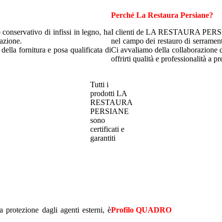
Perché La Restaura Persiane?
nservativo di infissi in legno, ha
I clienti de LA RESTAURA PERSIA
cazione.
nel campo dei restauro di serramenti
 della fornitura e posa qualificata di
Ci avvaliamo della collaborazione de
offrirti qualità e professionalità a p
Tutti i
prodotti LA
RESTAURA
PERSIANE
sono
certificati e
garantiti
la protezione dagli agenti esterni, è
Profilo QUADRO