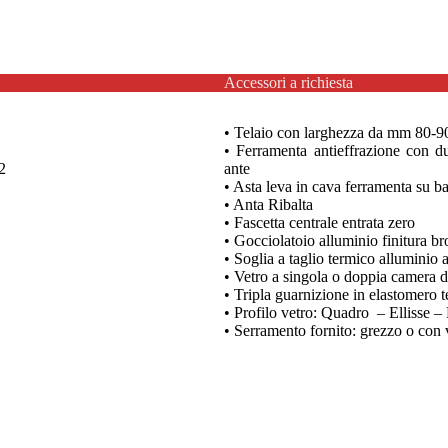
Accessori a richiesta
• Telaio con larghezza da mm 80-9
• Ferramenta antieffrazione con due
2
ante
• Asta leva in cava ferramenta su b
• Anta Ribalta
• Fascetta centrale entrata zero
• Gocciolatoio alluminio finitura 
• Soglia a taglio termico alluminio 
• Vetro a singola o doppia camera
• Tripla guarnizione in elastomero t
• Profilo vetro: Quadro – Ellisse –
• Serramento fornito: grezzo o con v