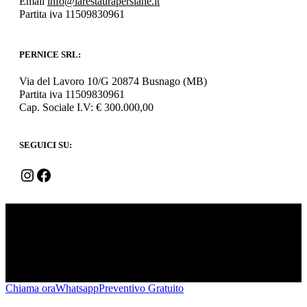
Email
info@larestaurapersiane.it
Partita iva 11509830961
PERNICE SRL:
Via del Lavoro 10/G 20874 Busnago (MB)
Partita iva 11509830961
Cap. Sociale I.V: € 300.000,00
SEGUICI SU:
Instagram
Facebook
Leggi L'informativa privacy
-
Cookie Policy (UE)
-
Mappa del
Sito
COPYRIGHT [c] 2025 by -
Realizzazione siti internet
-
Solution Group Communication
|
Siti Roma
Chiama ora
Whatsapp
Preventivo Gratuito