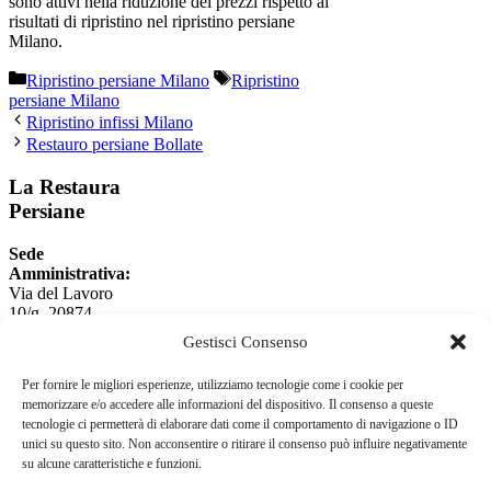
sono attivi nella riduzione dei prezzi rispetto ai
risultati di ripristino nel ripristino persiane
Milano.
Categorie
Tag
Ripristino persiane Milano
Ripristino
persiane Milano
Ripristino infissi Milano
Restauro persiane Bollate
La Restaura
Persiane
Sede
Amministrativa:
Via del Lavoro
10/g, 20874,
Busnago (MB)
Gestisci Consenso
Sedi Operative:
Via del Lavoro 10
Per fornire le migliori esperienze, utilizziamo tecnologie come i cookie per
20874 Busnago
memorizzare e/o accedere alle informazioni del dispositivo. Il consenso a queste
(MB)
tecnologie ci permetterà di elaborare dati come il comportamento di navigazione o ID
Viale Molise 20137
unici su questo sito. Non acconsentire o ritirare il consenso può influire negativamente
Milano
su alcune caratteristiche e funzioni.
Numero Verde