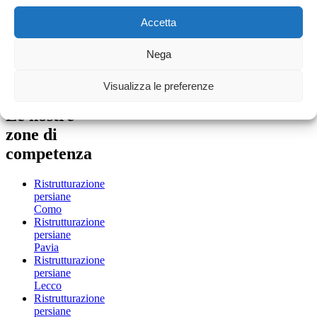
Gratuito
Accetta
800.13.17.64
Email
info@larestaurapersiane.it
Nega
Partita iva
Visualizza le preferenze
11509830961
Le nostre
zone di
competenza
Ristrutturazione
persiane
Como
Ristrutturazione
persiane
Pavia
Ristrutturazione
persiane
Lecco
Ristrutturazione
persiane