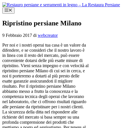
Vai
al
Menu
contenuto
Ripristino persiane Milano
9 Febbraio 2017
di
webcreator
Per noi e i nostri operai tua casa è un valore da
difendere, e se consideri che il nostro lavoro è
in linea con il resto del mercato, può essere
conveniente dotarsi delle più esatte misure di
ripristino. Vieni senza impegno e con velocità al
ripristino persiane Milano di cui sei in cerca, e
noi ti porteremo a dotarti al più presto delle
esatte garanzie assicurandoti il migliore
risultato. Per il ripristino persiane Milano
abbiamo messo a frutto la conoscenza e la
competenza tecnica degli operai che lavorano
nel laboratorio, che ci offrono risultati riguardo
alle persiane da ripristinare per i nostri clienti.
La sicurezza della ditta nel rispondere alle
richieste del mercato si basa sempre su una
profonda comprensione dei prodotti che
mettiamo a posto ed aggiustiamo. Per tenere al