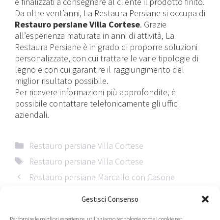
e finalizzati a consegnare al cliente il prodotto finito.
Da oltre vent’anni, La Restaura Persiane si occupa di
Restauro persiane Villa Cortese
. Grazie
all’esperienza maturata in anni di attività, La
Restaura Persiane è in grado di proporre soluzioni
personalizzate, con cui trattare le varie tipologie di
legno e con cui garantire il raggiungimento del
miglior risultato possibile.
Per ricevere informazioni più approfondite, è
possibile contattare telefonicamente gli uffici
aziendali.
Categorie
Restauro persiane Villa Cortese
Tag
Restauro persiane Villa Cortese
Restauro persiane Marcallo con Casone
Restauro persiane Pantigliate
Gestisci Consenso
Per fornire le migliori esperienze, utilizziamo tecnologie come i cookie per