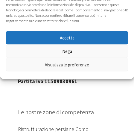
La Restaura Persiane
memorizzare e/o accedere alle informazioni del dispositivo. Il consenso a queste
tecnologie ci permetterà di elaborare dati come il comportamento di navigazione o ID
unici su questo sito. Non acconsentire o ritirare il consenso può influire
Sede Amministrativa:
negativamente su alcune caratteristiche e funzioni.
Via del Lavoro 10/g, 20874, Busnago (MB)
Sedi Operative:
Via del Lavoro 10 20874 Busnago (MB)
Accetta
Viale Molise 20137 Milano
Nega
Numero Verde Gratuito
800.13.17.64
Visualizza le preferenze
Email
info@larestaurapersiane.it
Partita iva 11509830961
Le nostre zone di competenza
Ristrutturazione persiane Como