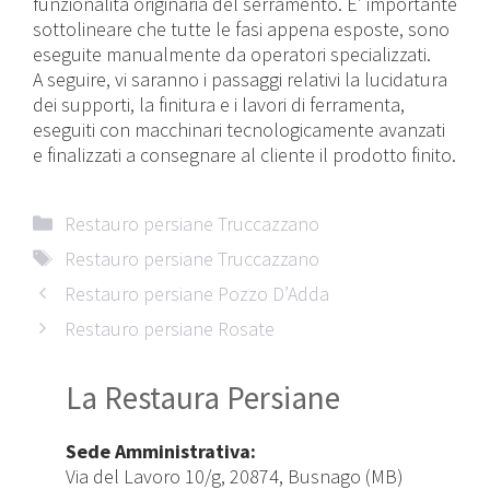
funzionalità originaria del serramento. E’ importante
sottolineare che tutte le fasi appena esposte, sono
eseguite manualmente da operatori specializzati.
A seguire, vi saranno i passaggi relativi la lucidatura
dei supporti, la finitura e i lavori di ferramenta,
eseguiti con macchinari tecnologicamente avanzati
e finalizzati a consegnare al cliente il prodotto finito.
Categorie
Restauro persiane Truccazzano
Tag
Restauro persiane Truccazzano
Restauro persiane Pozzo D’Adda
Restauro persiane Rosate
La Restaura Persiane
Sede Amministrativa:
Via del Lavoro 10/g, 20874, Busnago (MB)