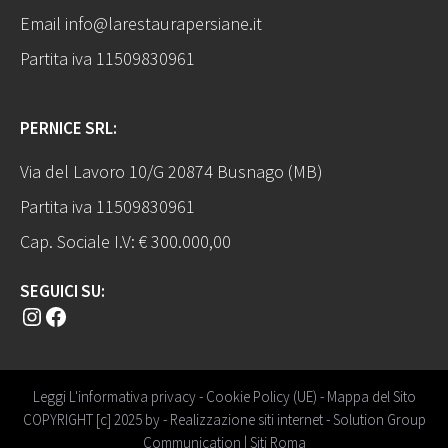
Email
info@larestaurapersiane.it
Partita iva 11509830961
PERNICE SRL:
Via del Lavoro 10/G 20874 Busnago (MB)
Partita iva 11509830961
Cap. Sociale I.V: € 300.000,00
SEGUICI SU:
Instagram
Facebook
Leggi L'informativa privacy
-
Cookie Policy (UE)
-
Mappa del Sito
COPYRIGHT [c] 2025 by -
Realizzazione siti internet
-
Solution Group
Communication
|
Siti Roma