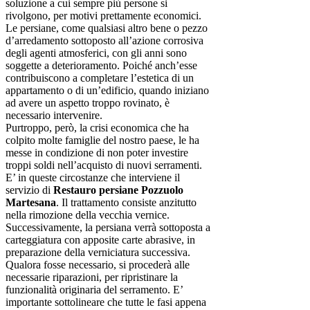
soluzione a cui sempre più persone si
rivolgono, per motivi prettamente economici.
Le persiane, come qualsiasi altro bene o pezzo
d’arredamento sottoposto all’azione corrosiva
degli agenti atmosferici, con gli anni sono
soggette a deterioramento. Poiché anch’esse
contribuiscono a completare l’estetica di un
appartamento o di un’edificio, quando iniziano
ad avere un aspetto troppo rovinato, è
necessario intervenire.
Purtroppo, però, la crisi economica che ha
colpito molte famiglie del nostro paese, le ha
messe in condizione di non poter investire
troppi soldi nell’acquisto di nuovi serramenti.
E’ in queste circostanze che interviene il
servizio di
Restauro persiane
Pozzuolo
Martesana
. Il trattamento consiste anzitutto
nella rimozione della vecchia vernice.
Successivamente, la persiana verrà sottoposta a
carteggiatura con apposite carte abrasive, in
preparazione della verniciatura successiva.
Qualora fosse necessario, si procederà alle
necessarie riparazioni, per ripristinare la
funzionalità originaria del serramento. E’
importante sottolineare che tutte le fasi appena