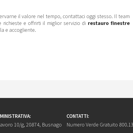
ervarne il valore nel tempo, contattaci oggi stesso. Il team
chieste e offrirti il miglior servizio di
restauro finestre
la e accogliente.
MINISTRATIVA:
CONTATTI:
Lavoro 10/g, 20874, Busnago
Numero Verde Gratuito
800.13