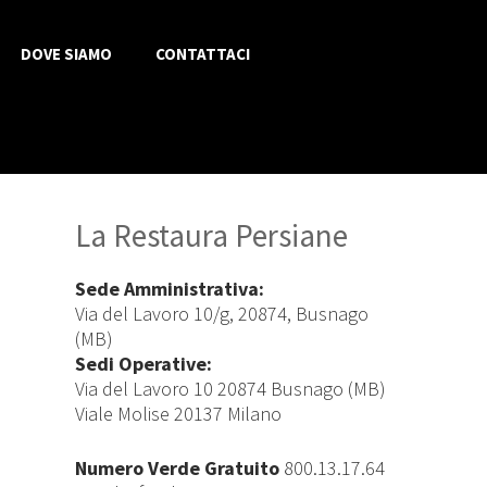
DOVE SIAMO
CONTATTACI
La Restaura Persiane
Sede Amministrativa:
Via del Lavoro 10/g, 20874, Busnago
(MB)
Sedi Operative:
Via del Lavoro 10 20874 Busnago (MB)
Viale Molise 20137 Milano
Numero Verde Gratuito
800.13.17.64