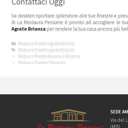
Contattaci Oggi
Se desideri riportare splendore alle tue finestre e pres
di La Restaura Persiane è pronto ad accogliere le tue ri
Agrate Brianza
per rendere la tua casa ancora più bel
Categorie
Restauro finestre Agrate Brianza
Tag
Restauro finestre Agrate Brianza
Restauro finestre Besana in Brianza
Restauro finestre Villasanta
SEDE AM
Via del 
(MB)