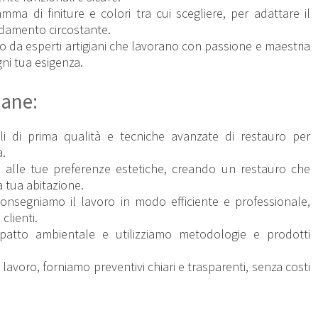
ma di finiture e colori tra cui scegliere, per adattare il
redamento circostante.
to da esperti artigiani che lavorano con passione e maestria
ogni tua esigenza.
iane:
ali di prima qualità e tecniche avanzate di restauro per
a.
i alle tue preferenze estetiche, creando un restauro che
la tua abitazione.
consegniamo il lavoro in modo efficiente e professionale,
clienti.
impatto ambientale e utilizziamo metodologie e prodotti
il lavoro, forniamo preventivi chiari e trasparenti, senza costi